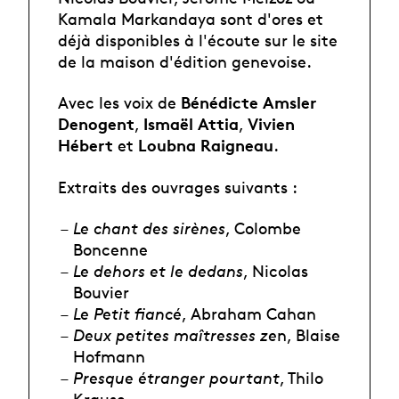
Kamala Markandaya sont d'ores et
déjà disponibles à l'écoute sur le site
de la maison d'édition genevoise.
Bénédicte Amsler
Avec les voix de
Denogent
Ismaël Attia
Vivien
,
,
Hébert
Loubna Raigneau
et
.
Extraits des ouvrages suivants :
Le chant des sirènes
, Colombe
Boncenne
Le dehors et le dedans
, Nicolas
Bouvier
Le Petit fiancé
, Abraham Cahan
Deux petites maîtresses ze
n, Blaise
Hofmann
Presque étranger pourtant
, Thilo