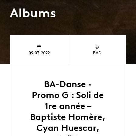
Albums
09.03.2022
BAD
BA-Danse ·
Promo G : Soli de
1re année –
Baptiste Homère,
Cyan Huescar,