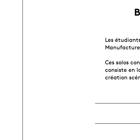
B
Les étudiants
Manufacture
Ces solos con
consiste en l
création scé