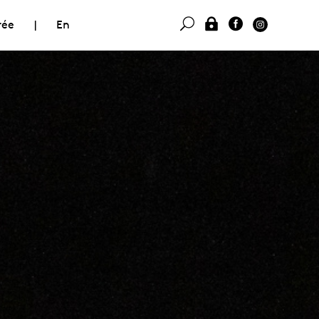
rée
|
En