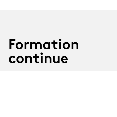
Formation
continue
29.09.2026
Atelier Construire son
discours
Mardi 29 septembre 2026
Atelier mené par la journaliste Nathalie Randin