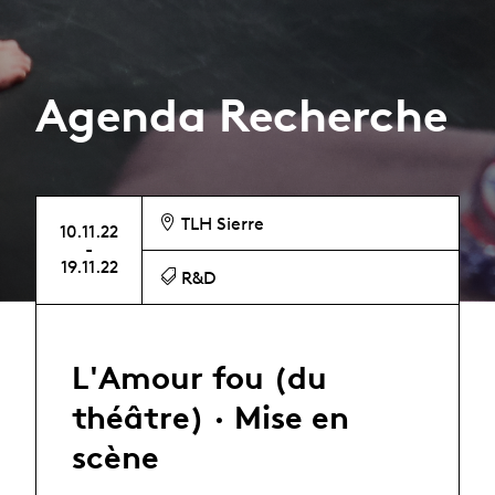
Agenda Recherche
TLH Sierre
10.11.22
-
19.11.22
R&D
L'Amour fou (du
théâtre) · Mise en
scène