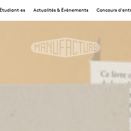
Étudiant·es
Actualités & Évènements
Concours d'ent