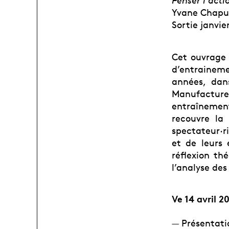
Penser l’acti
Yvane Chapu
Sortie janvie
Cet ouvrage 
d’entraineme
années, dan
Manufacture
entraînemen
recouvre la 
spectateur·ri
et de leurs 
réflexion th
l’analyse des
Ve 14 avril 2
— Présentati