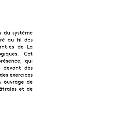
u du système
é au fil des
ant·es de La
giques. Cet
résence, qui
eu devant des
 des exercices
n ouvrage de
âtrales et de