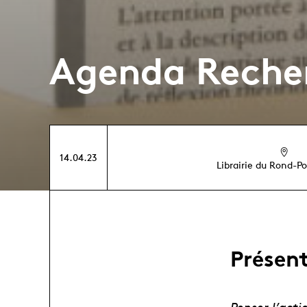
Agenda Reche
14.04.23
Librairie du Rond-Po
Présent