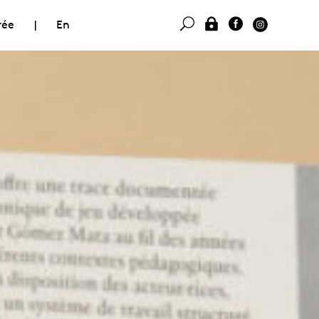
rée
|
En