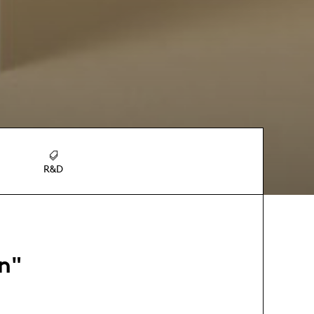
R&D
on"