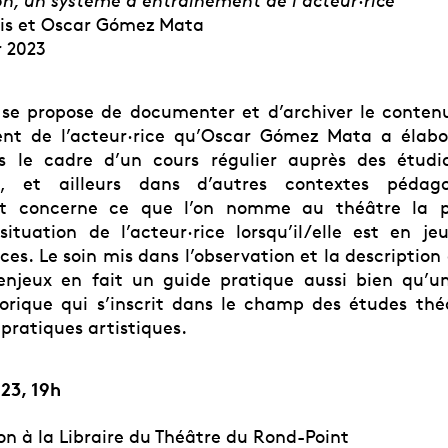
on, un système d’entraînement de l’acteur·rice
is et Oscar Gómez Mata
r 2023
se propose de documenter et d’archiver le conten
nt de l’acteur·rice qu’Oscar Gómez Mata a élabor
s le cadre d’un cours régulier auprès des étudi
, et ailleurs dans d’autres contextes pédago
t concerne ce que l’on nomme au théâtre la p
situation de l’acteur·rice lorsqu’il/elle est en j
ces. Le soin mis dans l’observation et la description
enjeux en fait un guide pratique aussi bien qu’u
éorique qui s’inscrit dans le champ des études thé
 pratiques artistiques.
023, 19h
on à la Libraire du Théâtre du Rond-Point