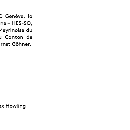
O Genève, la
ène – HES-SO,
 Meyrinoise du
du Canton de
Ernst Göhner.
lex Howling