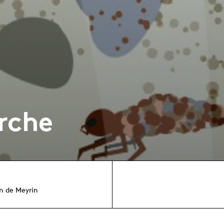
rche
in de Meyrin