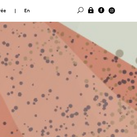
rée
|
En