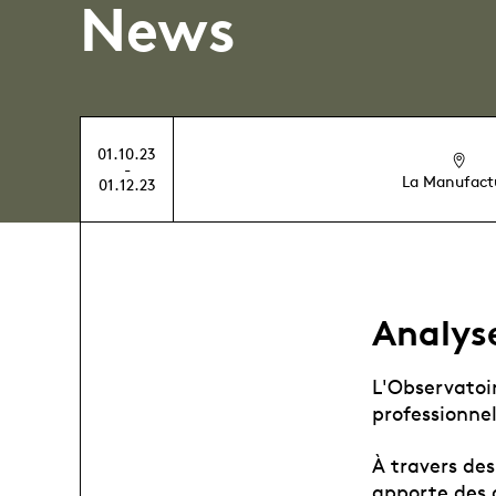
News
01.10.23
-
La Manufact
01.12.23
Analys
L'Observatoi
professionne
À travers des
apporte des d