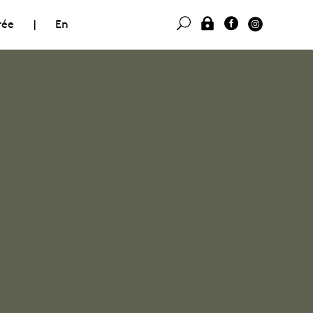
rée
|
En