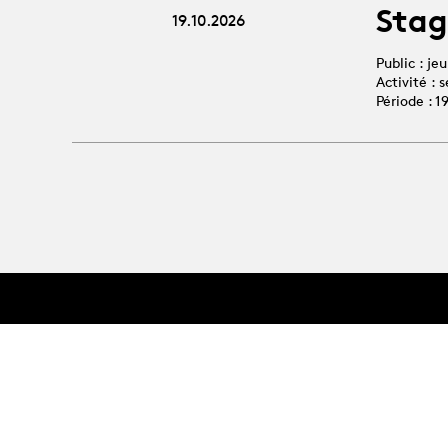
Stag
19.10.2026
Public : je
Activité :
Période : 