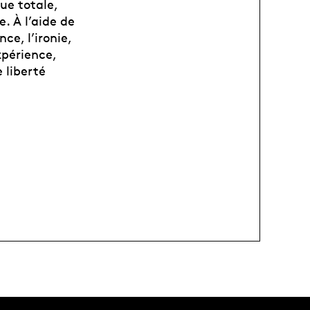
ue totale,
e. À l’aide de
ce, l’ironie,
xpérience,
 liberté