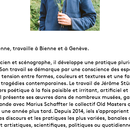
ienne, travaille à Bienne et à Genève.
icien et scénographe, il développe une pratique pluri
. Son travail se démarque par une conscience des esp
 tension entre formes, couleurs et textures et une f
s tragédies contemporaines. Le travail de Jérôme St
rs poétique à la fois paisible et irritant, artificiel e
 il présente ses œuvres dans de nombreux musées, gal
fonde avec Marius Schaffter le collectif Old Masters
 une année plus tard. Depuis 2014, iels s’approprient
s discours et les pratiques les plus variées, banales 
nt artistiques, scientifiques, politiques ou quotidienn