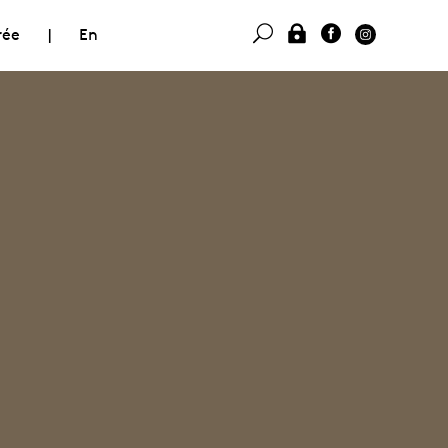
rée
|
En