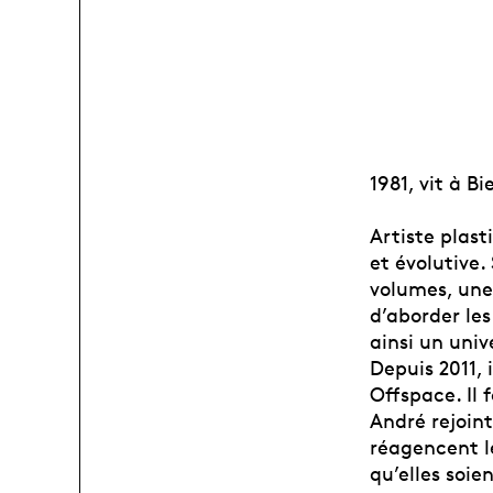
1981, vit à B
Artiste plast
et évolutive
volumes, une
d’aborder le
ainsi un unive
Depuis 2011,
Offspace. Il 
André rejoint
réagencent le
qu’elles soie