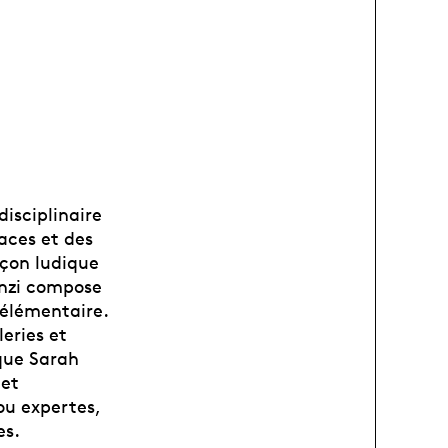
disciplinaire
aces et des
açon ludique
ünzi compose
t élémentaire.
eries et
 que Sarah
 et
ou expertes,
es.