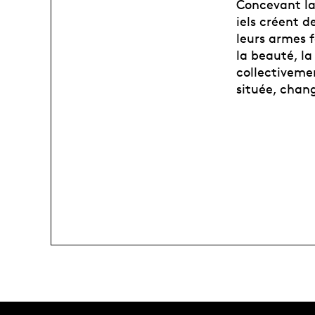
Concevant la
iels créent d
leurs armes fa
la beauté, la
collectivemen
située, chan