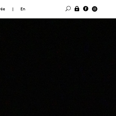
rée
|
En