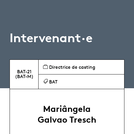
Intervenant·e
Directrice de casting
BAT-21
(BAT-M)
BAT
Mariângela
Galvao Tresch