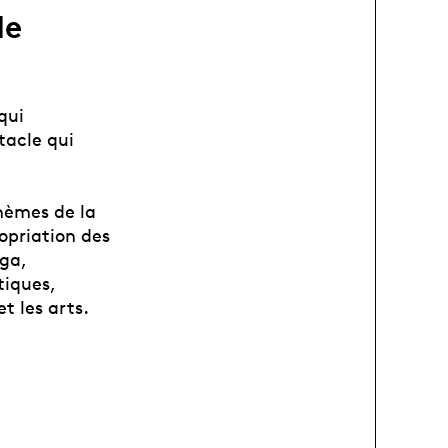
le
qui
tacle qui
hèmes de la
opriation des
ga,
tiques,
et les arts.