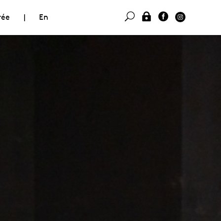
rée
|
En