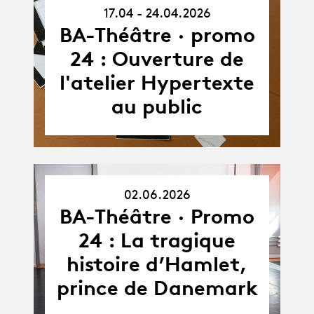
17.04 - 24.04.2026
17.04.26
-
BA-Théâtre · promo
24.04.26
24 : Ouverture de
l'atelier Hypertexte
au public
02.06.2026
02.06.26
BA-Théâtre · Promo
24 : La tragique
histoire d’Hamlet,
prince de Danemark