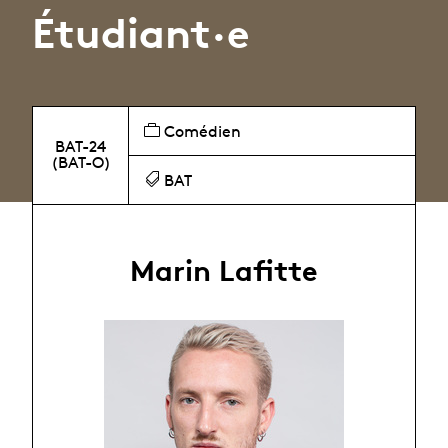
Étudiant·e
Comédien
BAT-24
(BAT-O)
BAT
Marin Lafitte