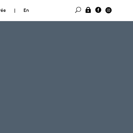
rée
|
En