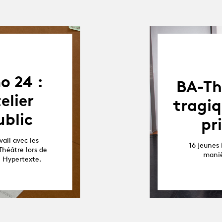
o 24 :
BA-Th
elier
tragiq
blic
pr
ail avec les
16 jeunes 
Théâtre lors de
maniè
e Hypertexte.