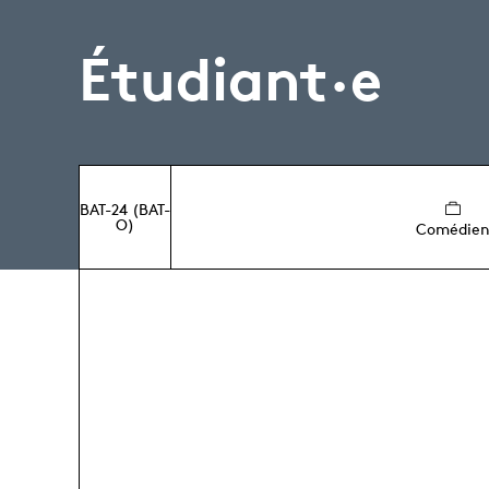
Étudiant·e
BAT-24 (BAT-
O)
Comédie