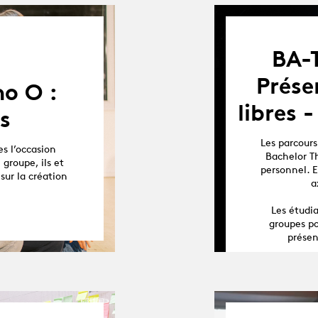
BA-
Prése
o O :
libres 
s
Les parcours
es l’occasion
Bachelor Th
 groupe, ils et
personnel. E
sur la création
a
Les étudia
groupes po
présen