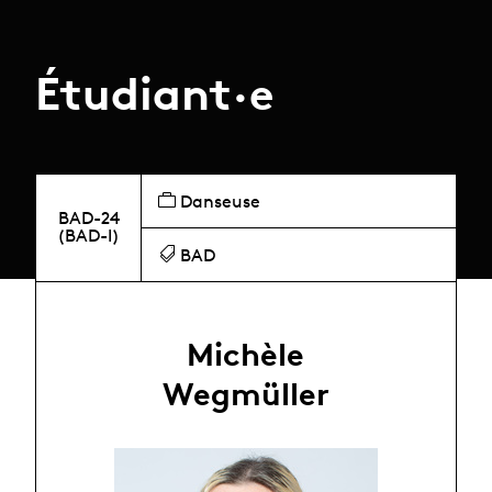
Étudiant·e
Danseuse
BAD-24
(BAD-I)
BAD
Michèle
Wegmüller