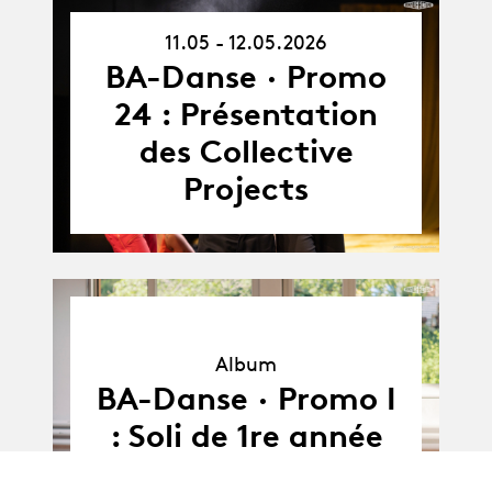
11.05 - 12.05.2026
11.05.26
-
BA-Danse · Promo
12.05.26
24 : Présentation
des Collective
Projects
Album
Album
BA-Danse · Promo I
: Soli de 1re année