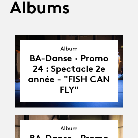
Albums
Album
Album
BA-Danse · Promo
24 : Spectacle 2e
année - "FISH CAN
FLY"
Album
Album
BA-Danse · Promo