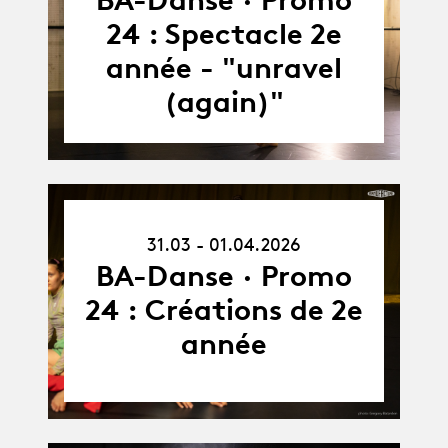
24 : Spectacle 2e
année - "unravel
(again)"
31.03.26
31.03 - 01.04.2026
-
01.04.26
BA-Danse · Promo
24 : Créations de 2e
année