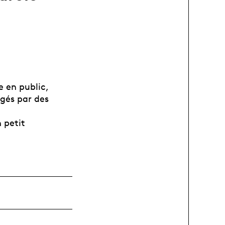
e en public,
igés par des
 petit