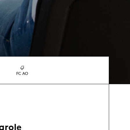
FC AO
parole