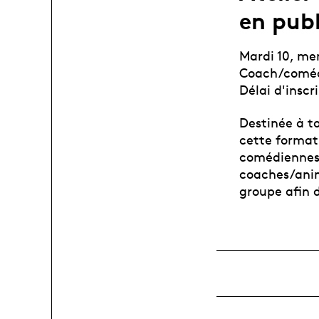
en publ
Mardi 10, mer
Coach/comédi
Délai d'inscr
Destinée à t
cette formati
comédiennes
coaches/anim
groupe afin d’