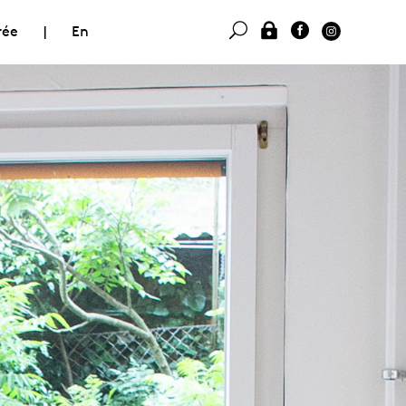
rée
|
En