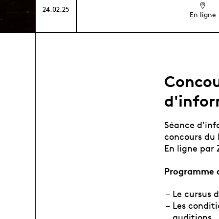
24.02.25
En ligne
Concou
d'infor
Séance d'inf
concours du 
En ligne par 
Programme d
Le cursus 
Les
conditi
auditions