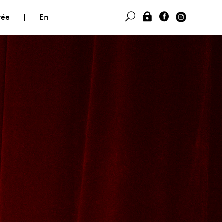
rée
|
En