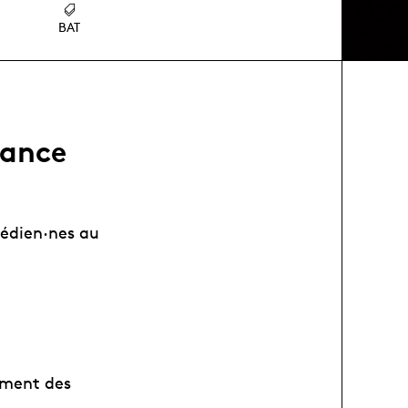
BAT
éance
médien·nes au
lement des