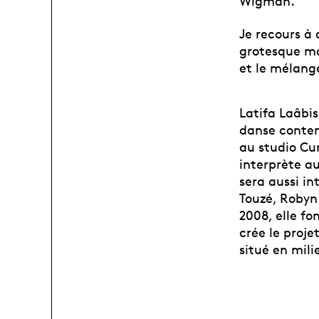
Wigman.
Je recours à 
grotesque ma
et le mélang
Latifa Laâbis
danse contem
au studio Cu
interprète au
sera aussi in
Touzé, Robyn
2008, elle fo
crée le proj
situé en milie