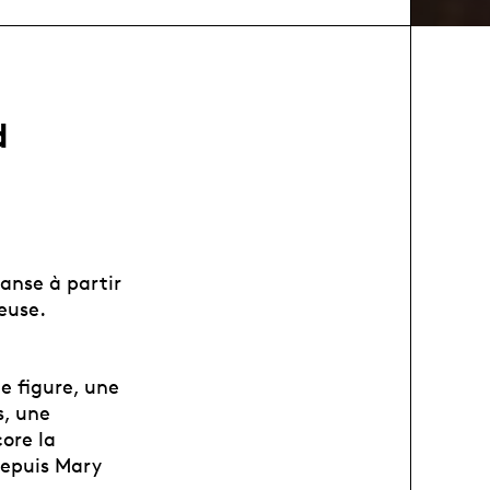
d
anse à partir
euse.
e figure, une
s, une
core la
depuis Mary