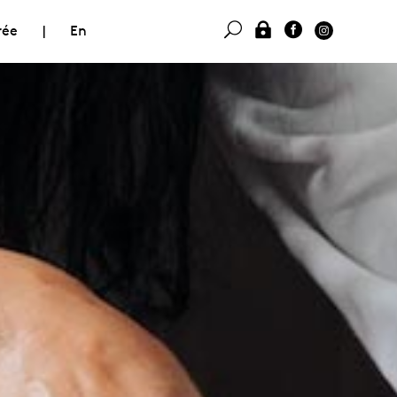
rée
|
En