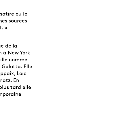
satire ou le
mes sources
l. »
ue de la
n à New York
aille comme
Galotta. Elle
ppaix, Loïc
matz. En
lus tard elle
emporaine