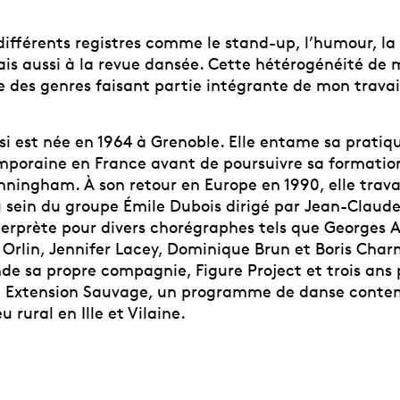
différents registres comme le stand-up, l’humour, la 
is aussi à la revue dansée. Cette hétérogénéité de 
e des genres faisant partie intégrante de mon travai
si est née en 1964 à Grenoble. Elle entame sa pratiq
poraine en France avant de poursuivre sa formatio
nningham. À son retour en Europe en 1990, elle trav
 sein du groupe Émile Dubois dirigé par Jean-Claude 
terprète pour divers chorégraphes tels que Georges A
 Orlin, Jennifer Lacey, Dominique Brun et Boris Char
nde sa propre compagnie, Figure Project et trois ans p
et Extension Sauvage, un programme de danse cont
u rural en Ille et Vilaine.