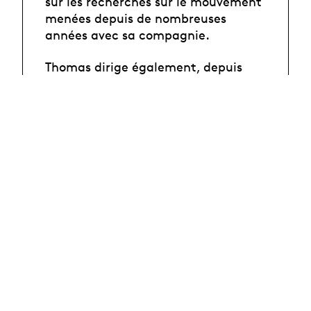
sur les recherches sur le mouvement
menées depuis de nombreuses
années avec sa compagnie.
Thomas dirige également, depuis
2013, le cursus de Bachelor en
Contemporary Dance à La
Manufacture, dont les diplômé·es
enrichissent à présent la danse
suisse et
internationale.
La Manufacture lui transmet ses
plus chaleureuses félicitations pour
cette distinction.