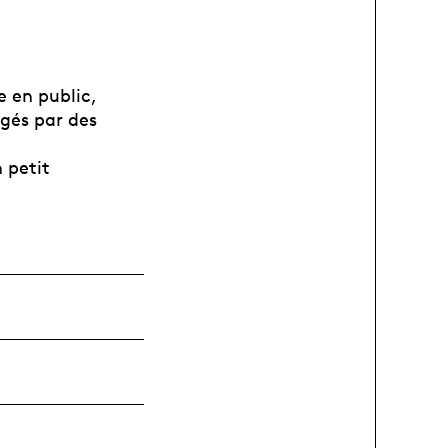
e en public,
igés par des
 petit