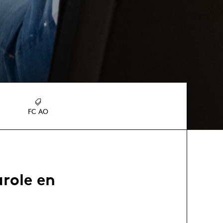
FC AO
arole en