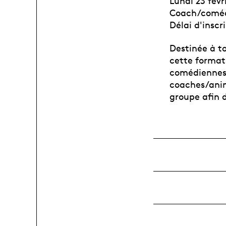
Lundi 23 févr
Coach/comédi
Délai d'inscri
Destinée à t
cette formati
comédiennes
coaches/anim
groupe afin d’