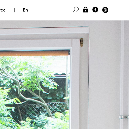
rée
|
En