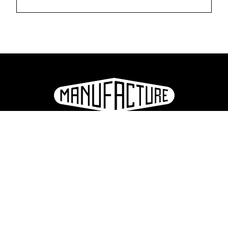
La Manufacture - Haute école des arts de la scène
Lausanne, Suisse
+41 21 557 41 60,
contact@manufacture.ch