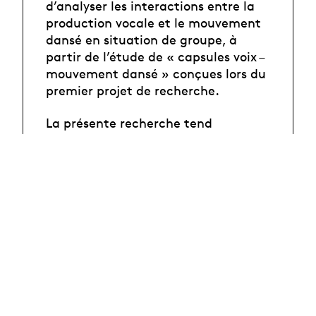
d’analyser les interactions entre la
production vocale et le mouvement
dansé en situation de groupe, à
partir de l’étude de « capsules voix –
mouvement dansé » conçues lors du
premier projet de recherche.
La présente recherche tend
également à élaborer et à tester des
protocoles d’expérimentation
sensorielle mobilisant les systèmes
auditif, tactile et vestibulaire afin
d’affiner la perception du son, du
mouvement et de l’équilibre.
En savoir plus