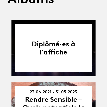
Diplômé·es à
l'affiche
23.06.2021 - 31.05.2023
23.06.21
Rendre Sensible –
-
31.05.23