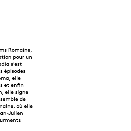
ilms Romaine,
ation pour un
dia s’est
rs épisodes
éma, elle
s et enfin
, elle signe
ensemble de
aine, où elle
ean-Julien
tourments