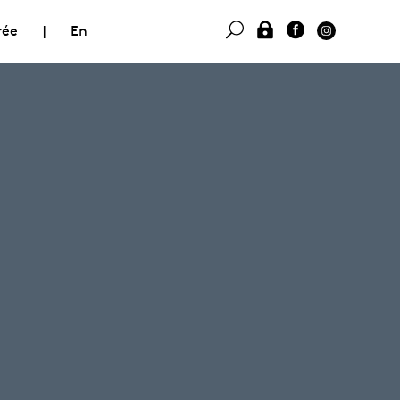
rée
|
En