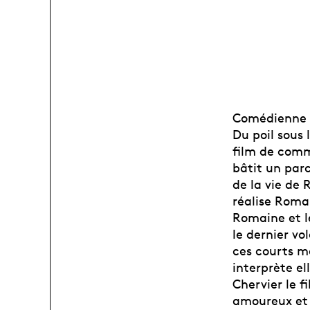
Comédienne e
Du poil sous
film de comm
bâtit un par
de la vie de 
réalise Romai
Romaine et le
le dernier v
ces courts m
interprète el
Chervier le f
amoureux et 