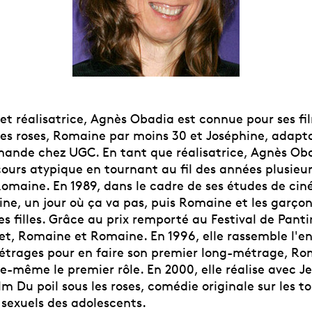
t réalisatrice, Agnès Obadia est connue pour ses f
 les roses, Romaine par moins 30 et Joséphine, adapt
ande chez UGC. En tant que réalisatrice, Agnès Oba
cours atypique en tournant au fil des années plusieu
Romaine. En 1989, dans le cadre de ses études de cin
ne, un jour où ça va pas, puis Romaine et les garçon
s filles. Grâce au prix remporté au Festival de Pantin
olet, Romaine et Romaine. En 1996, elle rassemble l'
étrages pour en faire son premier long-métrage, Rom
le-même le premier rôle. En 2000, elle réalise avec J
ilm Du poil sous les roses, comédie originale sur les 
sexuels des adolescents.