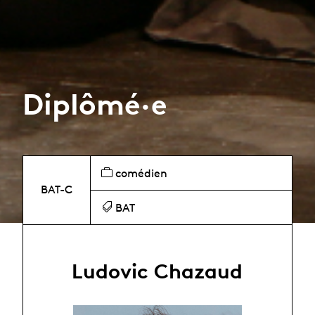
Diplômé·e
comédien
BAT-C
BAT
Ludovic Chazaud