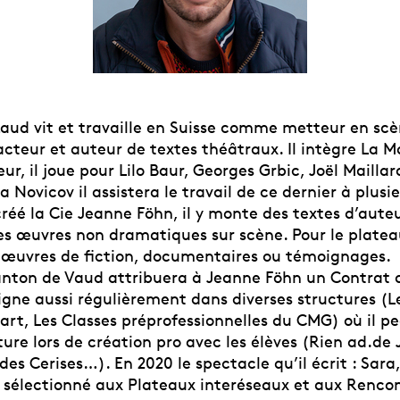
aud vit et travaille en Suisse comme metteur en scè
cteur et auteur de textes théâtraux. Il intègre La 
ur, il joue pour Lilo Baur, Georges Grbic, Joël Maillar
a Novicov il assistera le travail de ce dernier à plusie
créé la Cie Jeanne Föhn, il y monte des textes d’auteu
es œuvres non dramatiques sur scène. Pour le platea
s, œuvres de fiction, documentaires ou témoignages.
canton de Vaud attribuera à Jeanne Föhn un Contrat 
igne aussi régulièrement dans diverses structures (L
art, Les Classes préprofessionnelles du CMG) où il p
iture lors de création pro avec les élèves (Rien ad.de J
des Cerises…). En 2020 le spectacle qu’il écrit : Sara
ra sélectionné aux Plateaux interéseaux et aux Renco