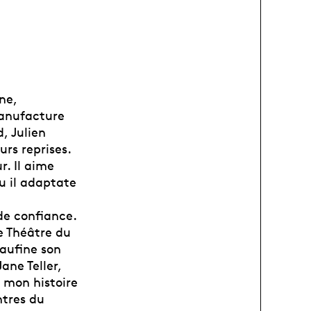
ne,
Manufacture
d, Julien
urs reprises.
r. Il aime
u il adaptate
de confiance.
e Théâtre du
eaufine son
ane Teller,
, mon histoire
ntres du