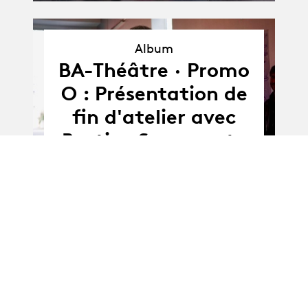
Album
Album
BA-Théâtre · Promo
O : Présentation de
fin d'atelier avec
Bastien Semenzato
Album
BA -Théâtre · promo
Album
N : Présentation de
fin d'atelier avec