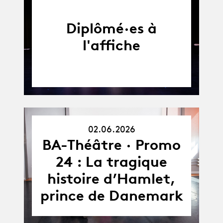
Diplômé·es à
l'affiche
02.06.2026
02.06.26
BA-Théâtre · Promo
24 : La tragique
histoire d’Hamlet,
prince de Danemark