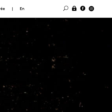
rée
|
En