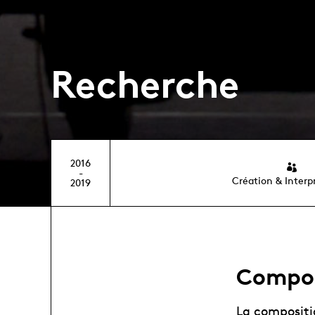
Recherche
2016
-
Création & Interp
2019
Compos
La compositi