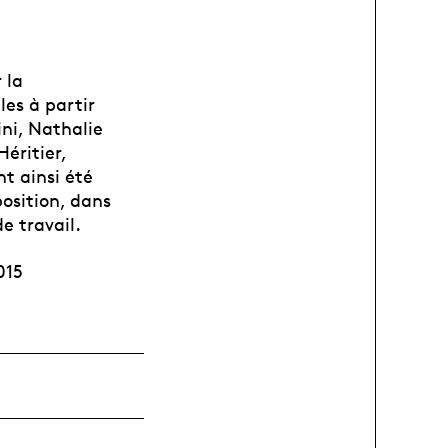
 la
es à partir
ni, Nathalie
éritier,
t ainsi été
osition, dans
e travail.
015