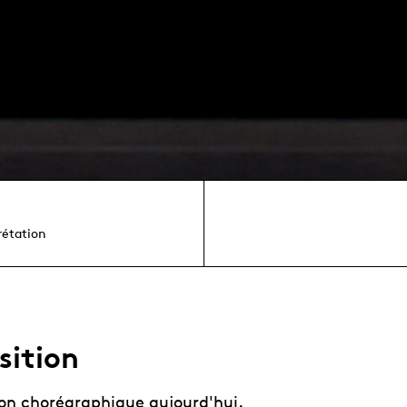
rétation
ition
on chorégraphique aujourd'hui.