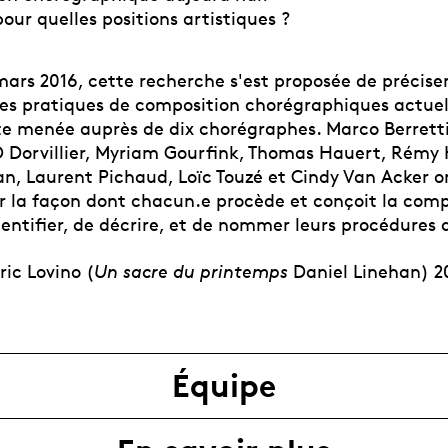
pour quelles positions artistiques ?
ars 2016, cette recherche s'est proposée de préciser
es pratiques de composition chorégraphiques actuell
e menée auprès de dix chorégraphes. Marco Berretti
D Dorvillier, Myriam Gourfink, Thomas Hauert, Rémy H
n, Laurent Pichaud, Loïc Touzé et Cindy Van Acker on
ur la façon dont chacun.e procède et conçoit la comp
identifier, de décrire, et de nommer leurs procédures d
ric Lovino (
Un sacre du printemps
Daniel Linehan) 2
Équipe