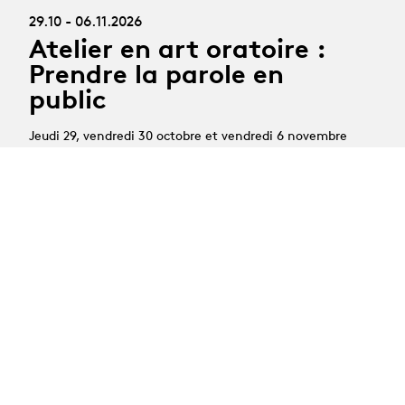
29.10 - 06.11.2026
Atelier en art oratoire :
Prendre la parole en
public
Jeudi 29, vendredi 30 octobre et vendredi 6 novembre
2026
Coach/comédien : Baptiste Coustenoble
Délai d'inscription : 8 octobre 2026
02.11 - 23.11.2026
Atelier en art oratoire :
Prendre la parole en
public
Lundi 2, mardi 3 et lundi 23 novembre 2026
Coach/comédienne : Mélanie Foulon
Délai d'inscription : 12 octobre 2026