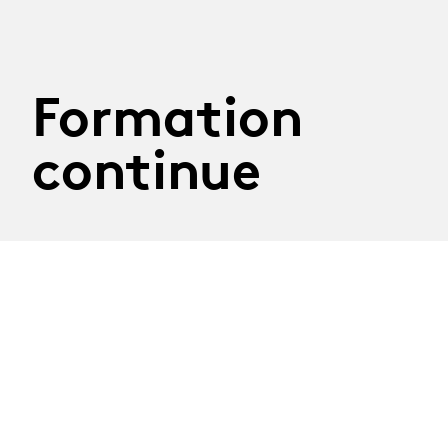
Formation
continue
29.09.2026
Atelier Construire son
discours
Mardi 29 septembre 2026
Atelier mené par la journaliste Nathalie Randin
Délai d'inscription : 8 septembre 2026