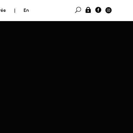
rée
|
En