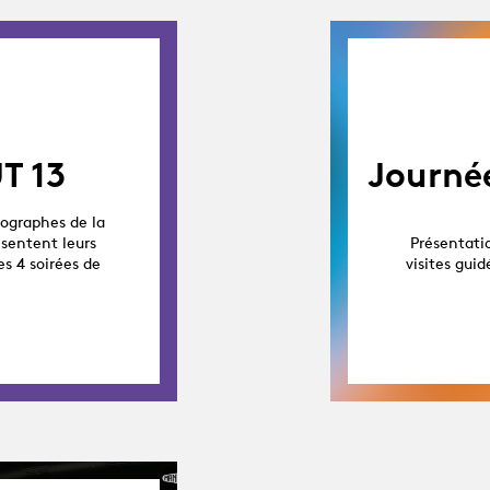
T 13
Journé
ographes de la
ésentent leurs
Présentatio
es 4 soirées de
visites gui