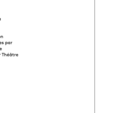
a
on
es par
e
r Théâtre