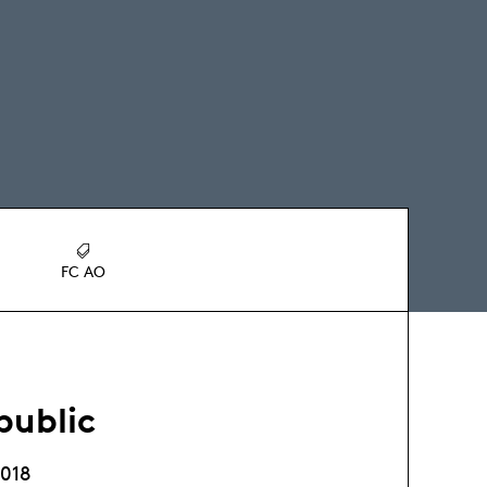
FC AO
public
2018