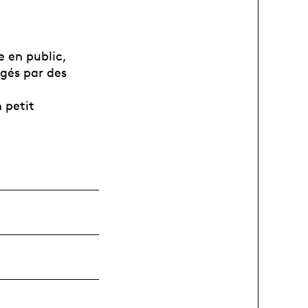
e en public,
igés par des
 petit