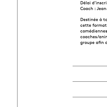
Délai d’inscr
Coach : Jean
Destinée à t
cette formati
comédiennes
coaches/anim
groupe afin d’