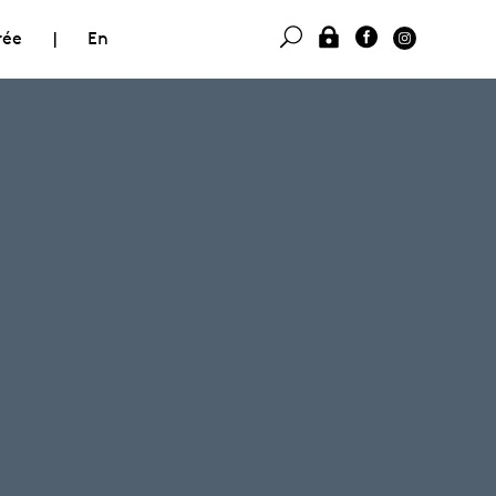
rée
|
En