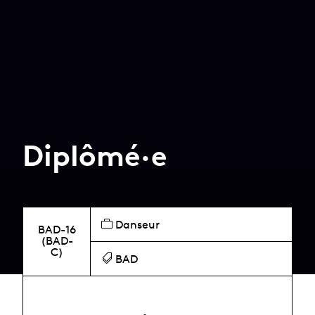
Diplômé·e
Danseur
BAD-16
(BAD-
C)
BAD