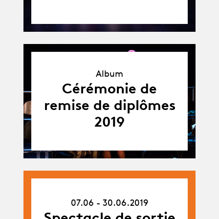
Album
Album
Cérémonie de
remise de diplômes
2019
07.06.19
07.06 - 30.06.2019
-
30.06.19
Spectacle de sortie