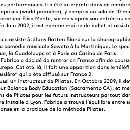
es performances. Il a été interprète dans de nombr
reprises (world première), y compris un solo de 10 m
crée par Elisa Monte, six mois après son entrée au se
n Juin 2002, il est nommé maître de ballet et assist
.
ice assiste Stéfany Batten Bland sur la chorégraphie
la comédie musicale Soweto à la Martinique. Le spec
ue, la Guadeloupe et à Paris au Casino de Paris.
Fabrice a décidé de rentrer en France afin de poursu
urope. Cet été-là, il fait une apparition dans le téléf
ssière” qui a été diffusé sur France 2.
ussi un instructeur de Pilates. En Octobre 2009, il de
ur Balance Body Education (Sacramento CA), et mè
s de Pilates pour les futurs instructeurs partout da
e installé à Lyon. Fabrice a trouvé l’équilibre entre 
danse et la pratique de la méthode Pilates.