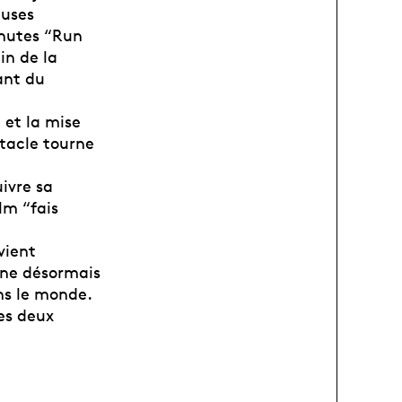
euses
inutes “Run
in de la
ant du
 et la mise
tacle tourne
ivre sa
ilm “fais
vient
ne désormais
ns le monde.
ses deux