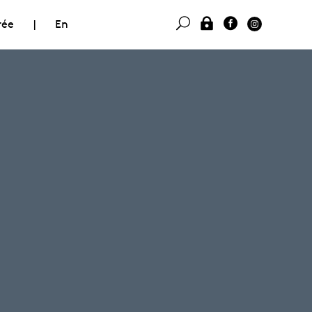
rée
|
En