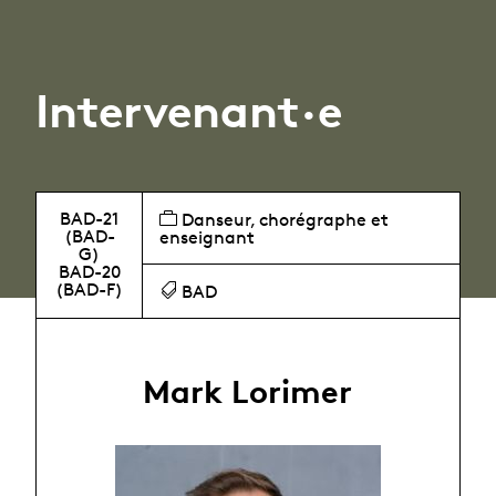
Intervenant·e
BAD-21
Danseur, chorégraphe et
(BAD-
enseignant
G)
BAD-20
(BAD-F)
BAD
Mark Lorimer