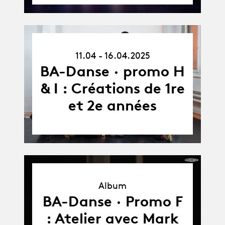
11.04.25
11.04 - 16.04.2025
-
16.04.25
BA-Danse · promo H
& I : Créations de 1re
et 2e années
Album
Album
BA-Danse · Promo F
: Atelier avec Mark