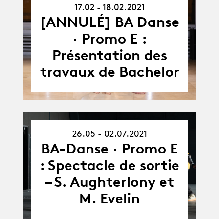
17.02 - 18.02.2021
17.02.21
-
[ANNULÉ] BA Danse
18.02.21
· Promo E :
Présentation des
travaux de Bachelor
26.05 - 02.07.2021
26.05.21
-
BA-Danse · Promo E
02.07.21
: Spectacle de sortie
– S. Aughterlony et
M. Evelin