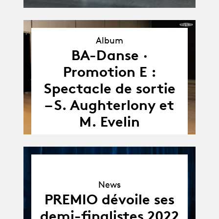
Album
BA-Danse ·
Album
Promotion E :
Spectacle de sortie
– S. Aughterlony et
M. Evelin
News
News
PREMIO dévoile ses
demi-finalistes 2022