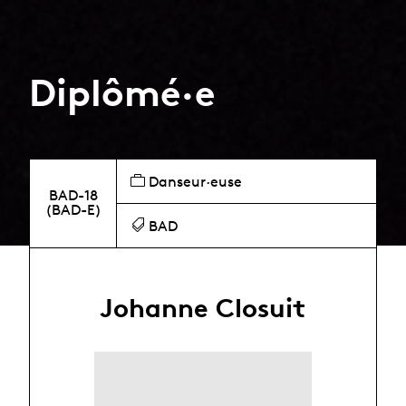
Diplômé·e
Danseur·euse
BAD-18
(BAD-E)
BAD
Johanne Closuit