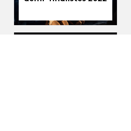
News
News
Les diplômé·es 2021
11.06.21
11.06 - 12.06.2021
-