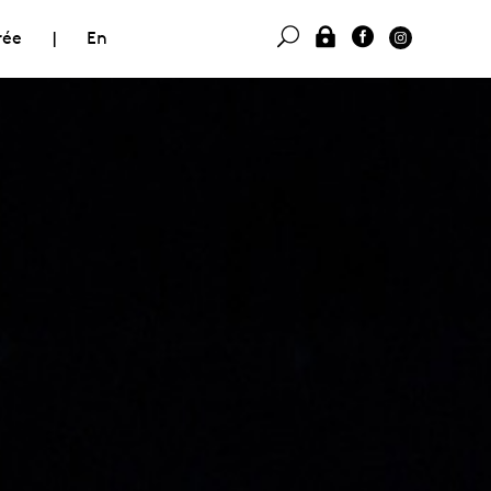
rée
|
En