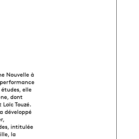
ne Nouvelle à
t performance
 études, elle
ène, dont
t Loïc Touzé.
 a développé
r,
des, intitulée
lle, la