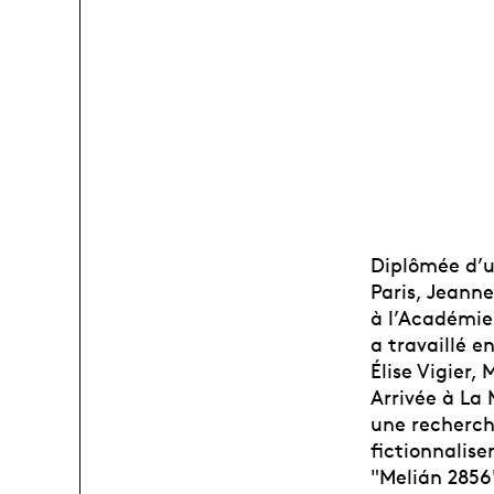
Diplômée d’u
Paris, Jeann
à l’Académie 
a travaillé e
Élise Vigier,
Arrivée à La 
une recherch
fictionnalise
"Melián 2856"