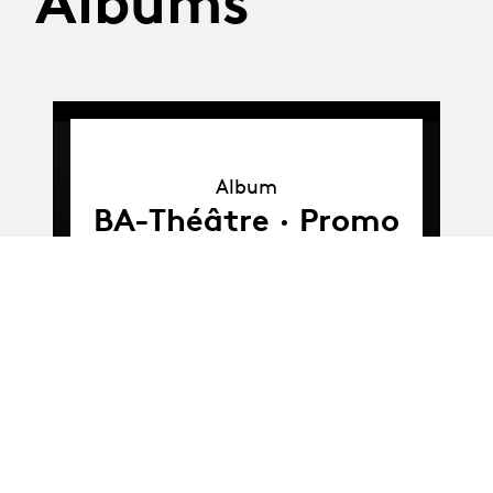
Albums
Album
Album
BA-Théâtre · Promo
L : Atelier cinéma