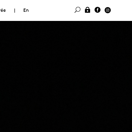
rée
|
En