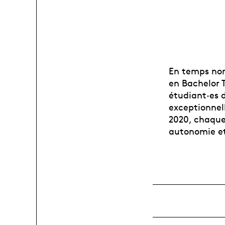
En temps nor
en Bachelor T
étudiant·es 
exceptionnel
2020, chaque
autonomie et 