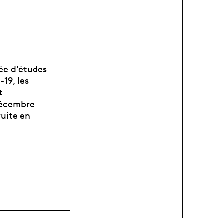
:
née d'études
-19, les
t
 décembre
ruite en