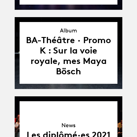
Album
Album
BA-Théâtre · Promo
K : Sur la voie
royale, mes Maya
Bösch
News
News
Les diplômé·es 2021