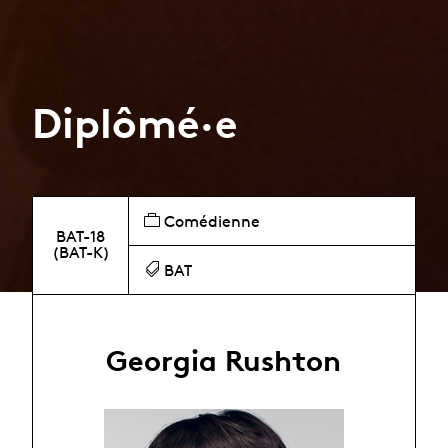
Diplômé·e
Comédienne
BAT-18
(BAT-K)
BAT
Georgia Rushton