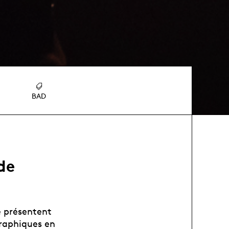
BAD
de
e présentent
graphiques en