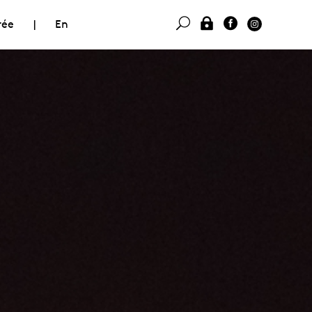
rée
|
En