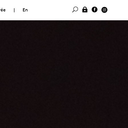
rée
|
En