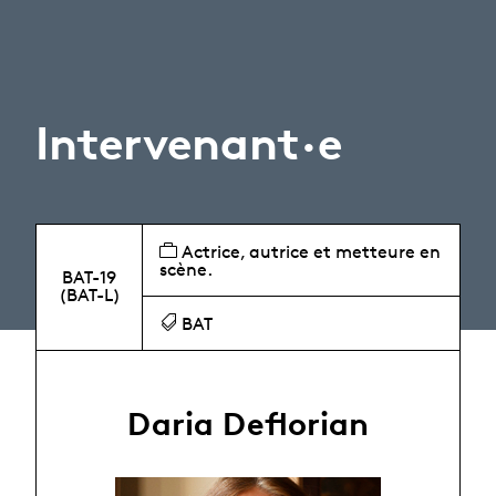
Intervenant·e
Actrice, autrice et metteure en
scène.
BAT-19
(BAT-L)
BAT
Daria Deflorian