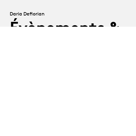
Daria Deflorian
Évènements &
Albums
31.05.22
-
31.05 - 22.07.2022
22.07.22
BA-Théâtre · Promo
L : EN FINIR !