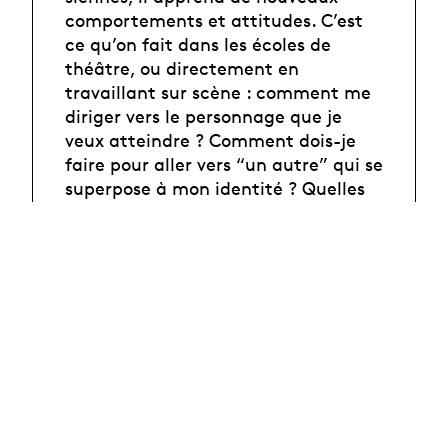
comportements et attitudes. C’est
ce qu’on fait dans les écoles de
théâtre, ou directement en
travaillant sur scène : comment me
diriger vers le personnage que je
veux atteindre ? Comment dois-je
faire pour aller vers “un autre” qui se
superpose à mon identité ? Quelles
osmoses s’interposent à chaque
instant entre ce que je suis et ce
vers quoi je tends ? Pour le jeune
Eddy/Édouard tout cela advient
avec labeur, effort, violence (“une
belle violence, celle de
l’arrachement” comme il la définit
lui-même) mais le but n’est pas de
monter sur scène, il le fait pour
bousculer, changer sa vie.