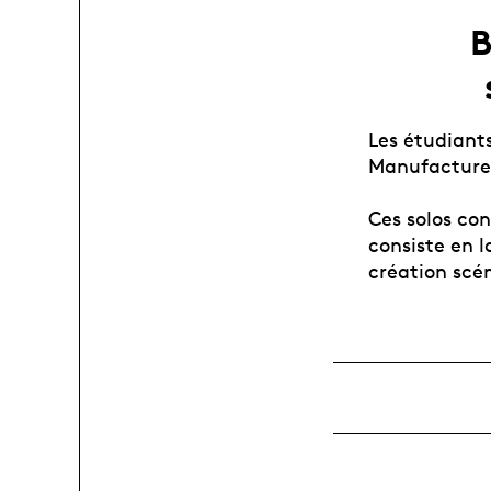
B
Les étudiants
Manufacture
Ces solos con
consiste en l
création scé