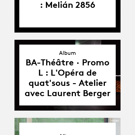
: Melián 2856
Album
Album
BA-Théâtre · Promo
L : L'Opéra de
quat'sous - Atelier
avec Laurent Berger