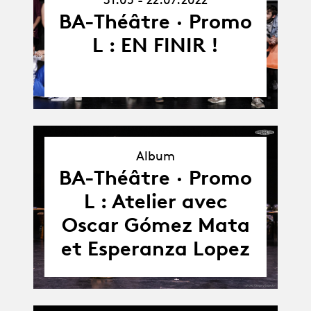
22.07.22
BA-Théâtre · Promo
L : EN FINIR !
Album
Album
BA-Théâtre · Promo
L : Atelier avec
Oscar Gómez Mata
et Esperanza Lopez