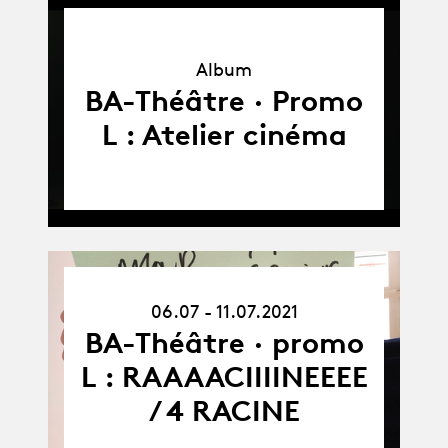
Album
Album
BA-Théâtre · Promo
L : Atelier cinéma
06.07.21
06.07 - 11.07.2021
-
11.07.21
BA-Théâtre · promo
L : RAAAACIIIINEEEE
/ 4 RACINE