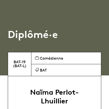
Diplômé·e
Comédienne
BAT-19
(BAT-L)
BAT
Naïma Perlot-
Lhuillier