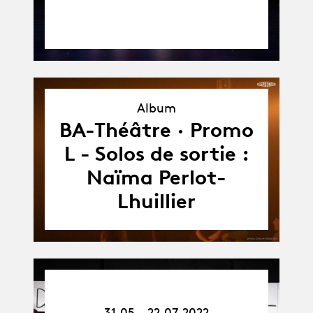
Album
Album
BA-Théâtre · Promo
L - Solos de sortie :
Naïma Perlot-
Lhuillier
31.05.22
-
31.05 - 22.07.2022