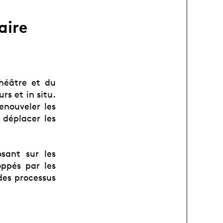
aire
théâtre et du
rs et in situ.
nouveler les
 déplacer les
osant sur les
ppés par les
des processus