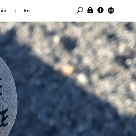
rée
|
En