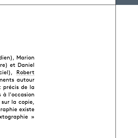
ien), Marion
re) et Daniel
ciel),
Robert
ments autour
t précis de la
 à l'occasion
sur la copie,
graphie existe
xtographie »