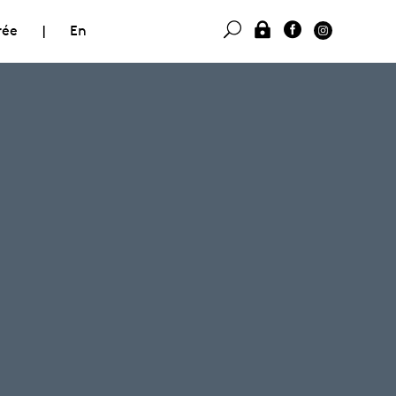
rée
|
En