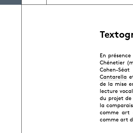
Textog
En présence
Chénetier (m
Cohen-Séat 
Cantarella
e
de la mise en
lecture vocal
du projet d
la comparaiso
comme art d
comme art de