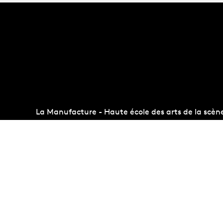
La Manufacture - Haute école des arts de la scèn
Lausanne, Suisse
+41 21 557 41 60,
contact@manufacture.ch
Concours d'entrée
Administr
Conditions d'admission
Albums p