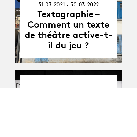
31.03.2021 - 30.03.2022
31.03.21
-
Textographie –
30.03.22
Comment un texte
de théâtre active-t-
il du jeu ?
31.05.22
-
31.05 - 22.07.2022
22.07.22
BA-Théâtre · Promo
L : EN FINIR !