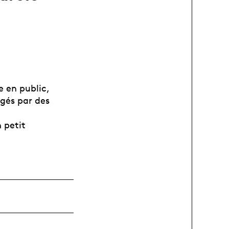
e en public,
igés par des
 petit