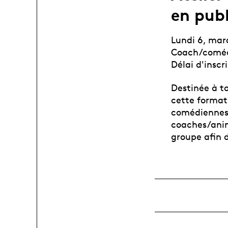
en publ
Lundi 6, mar
Coach/coméd
Délai d'inscr
Destinée à t
cette formati
comédiennes
coaches/anim
groupe afin d’