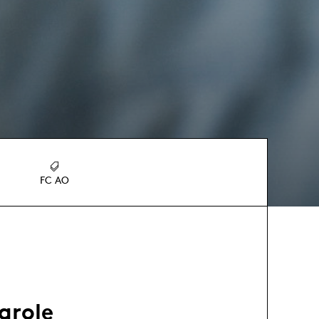
FC AO
parole