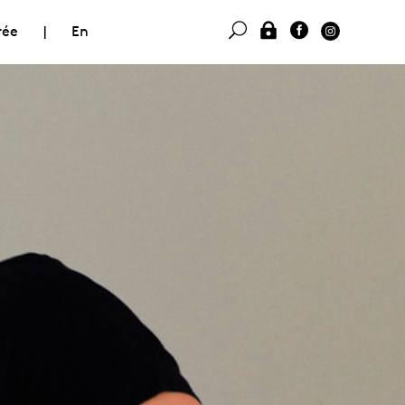
rée
|
En